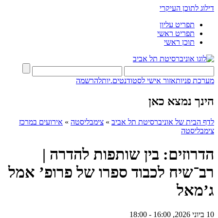
דילוג לתוכן העיקרי
תפריט עליון
תפריט ראשי
תוכן ראשי
מערכת פניות
אזור אישי לסטודנטים.יות
להרשמה
הינך נמצא כאן
לדף הבית של אוניברסיטת תל אביב
»
צימבליסטה
»
אירועים במרכז
צימבליסטה
הדרוזים: בין שותפות להדרה |
רב־שיח לכבוד ספרו של פרופ’ אמל
ג’מאל
10 ביוני 2026, 16:00 - 18:00