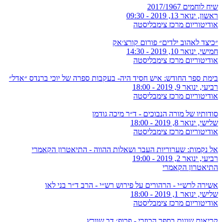
שיח לוחמים 2017/1967
ראשון, ינואר 13, 2019 - 09:30
אודיטוריום מרכז צימבליסטה
״כיצד לאהוב ילדים״ פורום קורצ׳אק
חמישי, ינואר 10, 2019 - 14:30
אודיטוריום מרכז צימבליסטה
בימת ספר החודש: איש חסיד היה- בעקבות ספרה של יוכי ברנדס ״אדל״
רביעי, ינואר 9, 2019 - 18:00
אודיטוריום מרכז צימבליסטה
סודותיו של מורה הנבוכים - ד״ר מיכה גודמן
שלישי, ינואר 8, 2019 - 18:00
אודיטוריום מרכז צימבליסטה
אל נקמות: שערוריות העבר ושאלות ההווה - התיאטרון הקאמרי
רביעי, ינואר 2, 2019 - 19:00
התיאטרון הקאמרי
אשירה לרש״י - הרהורים על פירוש רש״י - הרב ד״ר בני לאו
שלישי, ינואר 1, 2019 - 18:00
אודיטוריום מרכז צימבליסטה
קריאות שונות בספר הכוזרי - פרופ׳ דב שוורץ