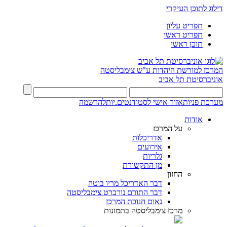
דילוג לתוכן העיקרי
תפריט עליון
תפריט ראשי
תוכן ראשי
המרכז למורשת היהדות
ע"ש צימבליסטה
אוניברסיטת תל אביב
מערכת פניות
אזור אישי לסטודנטים.יות
להרשמה
אודות
על המרכז
אדריכלות
אירועים
גלריות
מן התקשורת
החזון
דבר האדריכל מריו בוטה
דבר התורם נורברט צימבליסטה
נאום חנוכת המרכז
מרכז צימבליסטה בתמונות