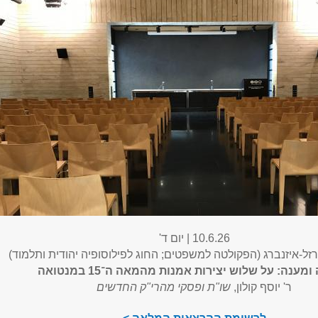
10.6.26 | יום ד'
זל-איזנברג (הפקולטה למשפטים; החוג לפילוסופיה יהודית ותלמוד)
מענה: על שלוש יצירות אמנות מהמאה ה־15 במנטואה
ר' יוסף קולון,
שו"ת ופסקי מהרי"ק החדשים