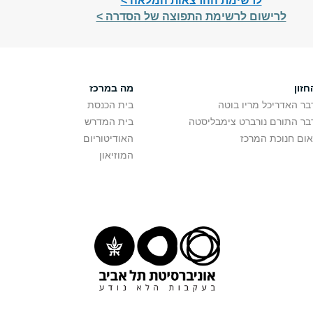
לרשימת ההרצאות המלאה >
לרישום לרשימת התפוצה של הסדרה >
חזון
מה במרכז
בר האדריכל מריו בוטה
בית הכנסת
בר התורם נורברט צימבליסטה
בית המדרש
אום חנוכת המרכז
האודיטוריום
המוזיאון