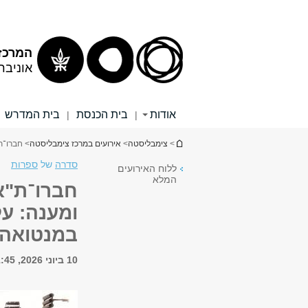
תוכן
תפריט
עליון
ראשי
המרכז
אוניבר
אודות
בית הכנסת
בית המדרש
|
|
הינך נמצא כאן
>
צימבליסטה
>
אירועים במרכז צימבליסטה
> חברו־ת"
סדרה
של
ספרות
ללוח האירועים
המלא
חברו־ת"א 
במנטואה
10 ביוני 2026, 11:45 - 12:15