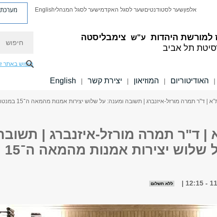
מערכת פ
אלפון
שער לסטודנטים
שער לסגל האקדמי
שער לסגל המנהלי
English
חיפוש
 למורשת היהדות
צימבליסטה
ע"ש
סיטת תל אביב
חיפוש באתר ז
האודיטוריום
המוזיאון
יצירת קשר
English
|
|
|
|
א | ד"ר תמרה מורזל-איזנברג | תשובה ומענה: על שלוש יצירות אמנות מהמאה ה־15 במנטואה
| ד"ר תמרה מורזל-איזנברג | תשובה
ומענה: על שלוש יצירות אמנות מהמאה ה־15
ללא תשלום