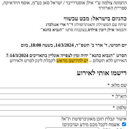
התמונה צולמה ע”י אילן אוסנדרייבר / ישראל סאן בע”מ, אוסף היודאיקה,
ספריית הארוורד
כהניזם בישראל: מבט עכשווי
שיחה עם הסוציולוג והאנתרופולוג
ד"ר ארי אנגלברג
והבמאי
אילן רובין פילדס
,בעקבות סרטו
"הנביא כהנא"
יום חמישי, ד' אדר ב' תשפ"ד, 14/3/2024, בשעה 18:00, בזום
הסרט "הנביא כהנא" יהיה זמין לצפייה אונליין בתאריכים 7-14/3/2024
האירוע ללא תשלום –
יש להירשם מראש
לקבלת לינק לסרט ולאירוע
רישמו אותי לאירוע
שם מלא:
*
דוא"ל:
*
טלפון:
*
אישור קבלת תוכן מאוניברסיטת ת"א?
אשמח לקבל מכם מידע ועדכונים!