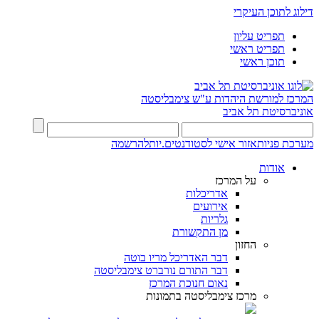
דילוג לתוכן העיקרי
תפריט עליון
תפריט ראשי
תוכן ראשי
המרכז למורשת היהדות
ע"ש צימבליסטה
אוניברסיטת תל אביב
מערכת פניות
אזור אישי לסטודנטים.יות
להרשמה
אודות
על המרכז
אדריכלות
אירועים
גלריות
מן התקשורת
החזון
דבר האדריכל מריו בוטה
דבר התורם נורברט צימבליסטה
נאום חנוכת המרכז
מרכז צימבליסטה בתמונות