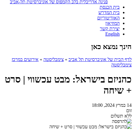
פנינה אדריכלית בלב הקמפוס של אוניברסיטת תל-אביב
בית הכנסת
בית המדרש
האודיטוריום
המוזיאון
יצירת קשר
English
הינך נמצא כאן
לדף הבית של אוניברסיטת תל אביב
»
צימבליסטה
»
אירועים במרכז
צימבליסטה
כהניזם בישראל: מבט עכשווי | סרט
+ שיחה
14 במרץ 2024, 18:00
זום
ללא תשלום