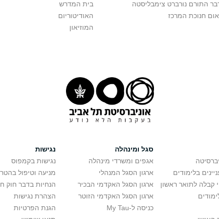
בר התורם נורברט צימבליסטה
בית המדרש
אום חנוכת המרכז
האודיטוריום
המוזיאון
סגל ומינהלה
נגישות
יברסיטה
אגפים ומשרדי מינהלה
נגישות בקמפוס
יינים בלימודים
ארגון הסגל המנהלי
מניעה וטיפול בהטר
י קבלה לתואר ראשון
ארגון הסגל האקדמי הבכיר
הנחיות בדבר חוק ח
ימודים
ארגון הסגל האקדמי הזוטר
הצהרת נגישות
כניסה ל-My Tau
הגנת הפרטיות