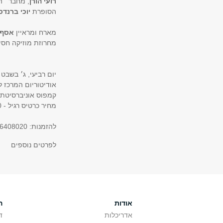
רועי הורן
, מחבר ״ה
הסופרת
יוכי ברנד
מארח ומראיין
אסף 
מחרוזת מוזיקה חסיד
יום רביעי, ג׳ בשבט תשע"ט, ,1.2019
אודיטוריום המרכז 
קמפוס אוניברסיטת 
מחיר כרטיס רגיל - 30 /₪ סגל, מנויים, סטודנטים ובוגרים – 20 ₪
להזמנות: 03-6408020
לפרטים נוספים
אודות
ה
אדריכלות
ד