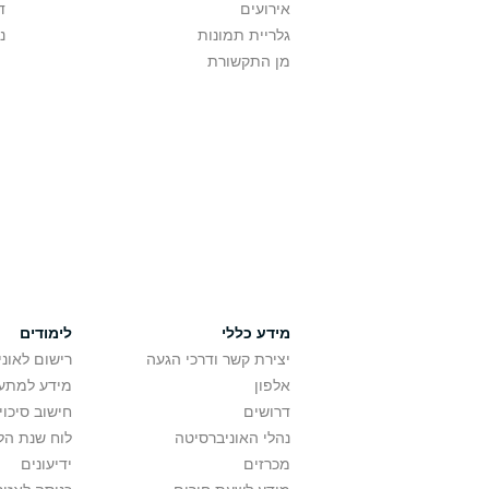
אירועים
ד
גלריית תמונות
נ
מן התקשורת
מידע כללי
לימודים
יצירת קשר ודרכי הגעה
רישום לאונ
אלפון
מידע למתענ
דרושים
חישוב סיכוי
נהלי האוניברסיטה
לוח שנת הל
מכרזים
ידיעונים