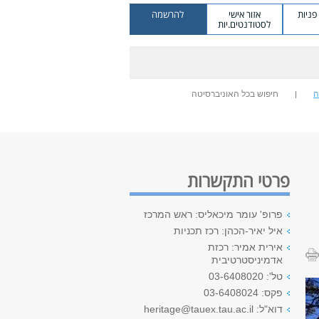
ניות
אזור אישי
להרשמה
לסטודנטים.יות
ה
חיפוש בכל האוניברסיטה
פרטי התקשרות
פרופ' עומר מיכאליס: ראש המרכז
איל יאיר-הכהן: רכז תכניות
אירית אמיר: רכזת
אדמיניסטרטיבית
טל': 03-6408020
פקס: 03-6408024
דוא"ל: heritage@tauex.tau.ac.il