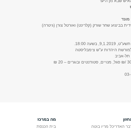
איש שבא מן היער״
ס
מונד
ית בביצוע שחר שורק (קלרינט) ואורטל צורן (גיטרה)
9, בשעה 18:00.
למורשת היהדות ע"ש צימבליסטה
תל-אביב
חזון
מה במרכז
בר האדריכל מריו בוטה
בית הכנסת