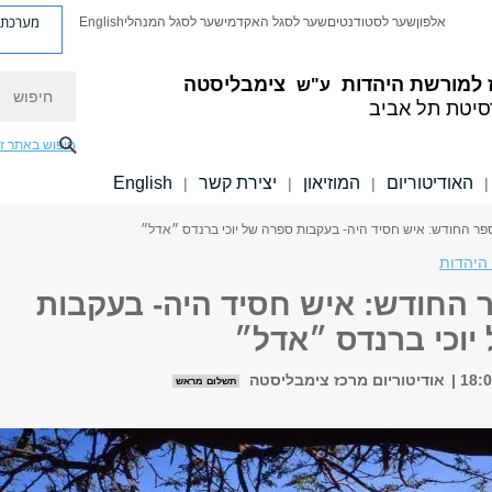
מערכת פ
אלפון
שער לסטודנטים
שער לסגל האקדמי
שער לסגל המנהלי
English
חיפוש
 למורשת היהדות
צימבליסטה
ע"ש
סיטת תל אביב
חיפוש באתר ז
האודיטוריום
המוזיאון
יצירת קשר
English
|
|
|
|
פר החודש: איש חסיד היה- בעקבות ספרה של יוכי ברנדס ״אדל״
היהדות
 החודש: איש חסיד היה- בעקבות
יוכי ברנדס ״אדל״
אודיטוריום מרכז צימבליסטה
תשלום מראש