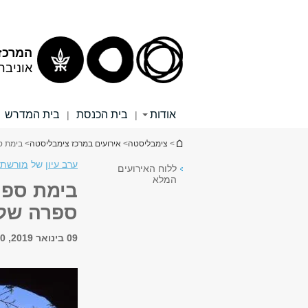
תוכן
תפריט
עליון
ראשי
המרכז
אוניבר
אודות
בית הכנסת
בית המדרש
|
|
הינך נמצא כאן
>
צימבליסטה
>
אירועים במרכז צימבליסטה
> בימת ס
ערב עיון
של
מורשת 
ללוח האירועים
המלא
בימת ספר
ספרה של 
09 בינואר 2019, 18:00