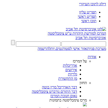
דילוג לתוכן העיקרי
תפריט עליון
תפריט ראשי
תוכן ראשי
המרכז למורשת היהדות
ע"ש צימבליסטה
אוניברסיטת תל אביב
מערכת פניות
אזור אישי לסטודנטים.יות
להרשמה
אודות
על המרכז
אדריכלות
אירועים
גלריות
מן התקשורת
החזון
דבר האדריכל מריו בוטה
דבר התורם נורברט צימבליסטה
נאום חנוכת המרכז
מרכז צימבליסטה בתמונות