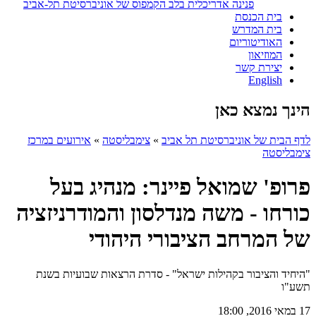
פנינה אדריכלית בלב הקמפוס של אוניברסיטת תל-אביב
בית הכנסת
בית המדרש
האודיטוריום
המוזיאון
יצירת קשר
English
הינך נמצא כאן
לדף הבית של אוניברסיטת תל אביב
»
צימבליסטה
»
אירועים במרכז
צימבליסטה
פרופ' שמואל פיינר: מנהיג בעל
כורחו - משה מנדלסון והמודרניזציה
של המרחב הציבורי היהודי
"היחיד והציבור בקהילות ישראל" - סדרת הרצאות שבועיות בשנת
תשע"ו
17 במאי 2016, 18:00