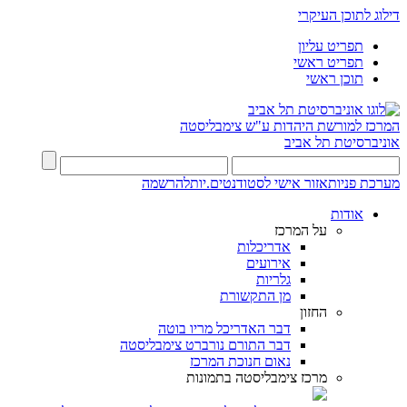
דילוג לתוכן העיקרי
תפריט עליון
תפריט ראשי
תוכן ראשי
המרכז למורשת היהדות
ע"ש צימבליסטה
אוניברסיטת תל אביב
מערכת פניות
אזור אישי לסטודנטים.יות
להרשמה
אודות
על המרכז
אדריכלות
אירועים
גלריות
מן התקשורת
החזון
דבר האדריכל מריו בוטה
דבר התורם נורברט צימבליסטה
נאום חנוכת המרכז
מרכז צימבליסטה בתמונות