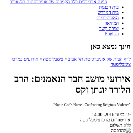
פנינה אדריכלית בלב הקמפוס של אוניברסיטת תל-אביב
בית הכנסת
בית המדרש
האודיטוריום
המוזיאון
יצירת קשר
English
הינך נמצא כאן
לדף הבית של אוניברסיטת תל אביב
»
צימבליסטה
»
אירועים במרכז
צימבליסטה
אירועי מושב חבר הנאמנים: הרב
הלורד יונתן זקס
"Not in God's Name - Confronting Religious Violence"
19 במאי 2016, 14:00
אודיטוריום מרכז צימבליסטה
ללא תשלום