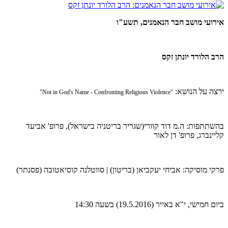
אירועי מושב חבר הנאמנים, תשע"ו
הרב הלורד יונתן זקס
ירצה על הנושא:
"Not in God's Name - Confronting Religious Violence"
בהשתתפות: ה.מ דוד קוורי(שגריר בריטניה בישראל), פרופ' אביעד
קליינברג,
פרופ' דן לאור
פרקי מוסיקה: אביחי יעקביאן (בריטון) | סווטלנה קוסיאטובה (פסנתר)
ביום חמישי, י"א באייר (19.5.2016) בשעה 14:30