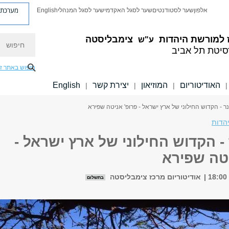
מערכת פ
אלפון
שער לסטודנטים
שער לסגל האקדמי
שער לסגל המנהלי
English
חיפוש
 למורשת היהדות
צימבליסטה
ע"ש
סיטת תל אביב
חיפוש באתר ז
האודיטוריום
המוזיאון
יצירת קשר
English
|
|
|
|
נר - הקדוש החילוני של ארץ ישראל - פרופ' אניטה שפירא
הדות
 - הקדוש החילוני של ארץ ישראל -
יטה שפירא
אודיטוריום מרכז צימבליסטה
בתשלום