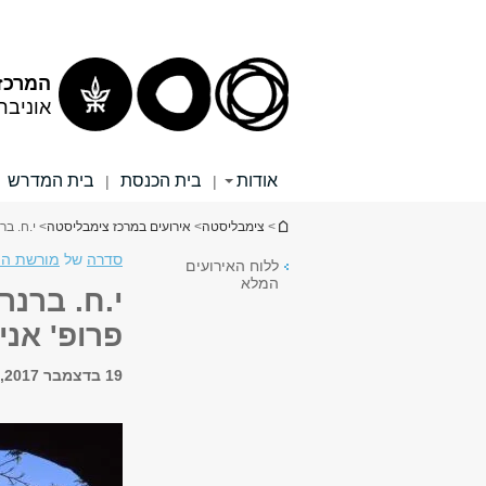
תוכן
תפריט
עליון
ראשי
המרכז
אוניבר
אודות
בית הכנסת
בית המדרש
|
|
הינך נמצא כאן
>
צימבליסטה
>
אירועים במרכז צימבליסטה
> י.ח. בר
סדרה
של
מורשת הי
ללוח האירועים
המלא
י.ח. ברנר
פרופ' אנ
19 בדצמבר 2017, 18:00