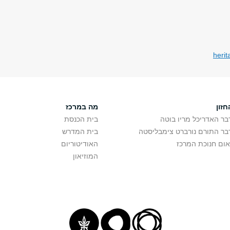
herit
חזון
מה במרכז
בר האדריכל מריו בוטה
בית הכנסת
בר התורם נורברט צימבליסטה
בית המדרש
אום חנוכת המרכז
האודיטוריום
המוזיאון