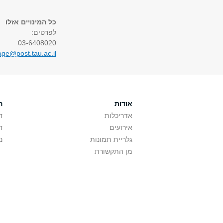
כל המינויים אזלו
לפרטים:
03-6408020
age@post.tau.ac.il
אודות
ה
אדריכלות
ד
אירועים
ד
גלריית תמונות
נ
מן התקשורת