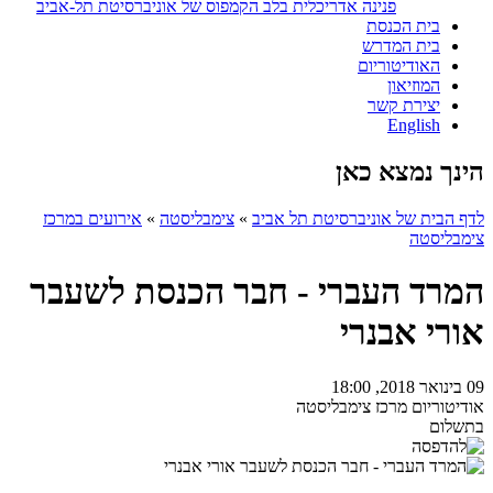
פנינה אדריכלית בלב הקמפוס של אוניברסיטת תל-אביב
בית הכנסת
בית המדרש
האודיטוריום
המוזיאון
יצירת קשר
English
הינך נמצא כאן
לדף הבית של אוניברסיטת תל אביב
»
צימבליסטה
»
אירועים במרכז
צימבליסטה
המרד העברי - חבר הכנסת לשעבר
אורי אבנרי
09 בינואר 2018, 18:00
אודיטוריום מרכז צימבליסטה
בתשלום