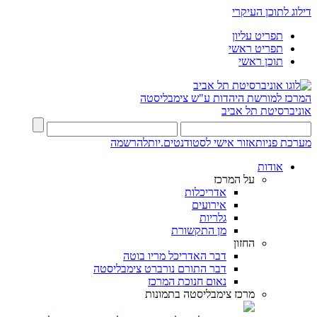
דילוג לתוכן העיקרי
תפריט עליון
תפריט ראשי
תוכן ראשי
המרכז למורשת היהדות
ע"ש צימבליסטה
אוניברסיטת תל אביב
מערכת פניות
אזור אישי לסטודנטים.יות
להרשמה
אודות
על המרכז
אדריכלות
אירועים
גלריות
מן התקשורת
החזון
דבר האדריכל מריו בוטה
דבר התורם נורברט צימבליסטה
נאום חנוכת המרכז
מרכז צימבליסטה בתמונות