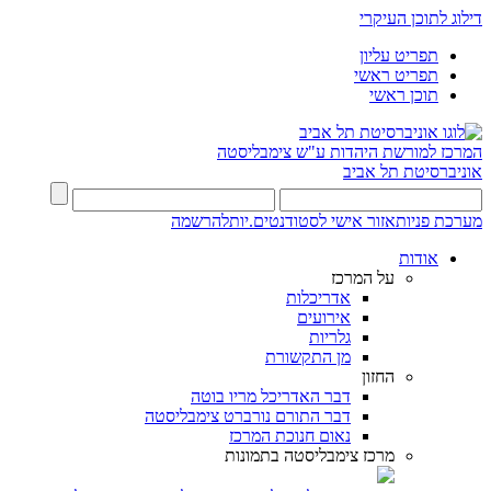
דילוג לתוכן העיקרי
תפריט עליון
תפריט ראשי
תוכן ראשי
המרכז למורשת היהדות
ע"ש צימבליסטה
אוניברסיטת תל אביב
מערכת פניות
אזור אישי לסטודנטים.יות
להרשמה
אודות
על המרכז
אדריכלות
אירועים
גלריות
מן התקשורת
החזון
דבר האדריכל מריו בוטה
דבר התורם נורברט צימבליסטה
נאום חנוכת המרכז
מרכז צימבליסטה בתמונות