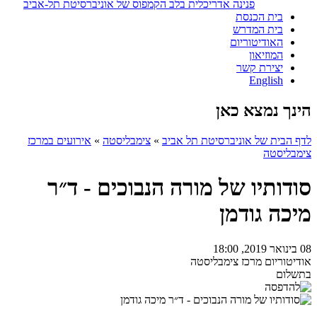
פנינה אדריכלית בלב הקמפוס של אוניברסיטת תל-אביב
בית הכנסת
בית המדרש
האודיטוריום
המוזיאון
יצירת קשר
English
הינך נמצא כאן
לדף הבית של אוניברסיטת תל אביב
»
צימבליסטה
»
אירועים במרכז
צימבליסטה
סודותיו של מורה הנבוכים - ד״ר
מיכה גודמן
08 בינואר 2019, 18:00
אודיטוריום מרכז צימבליסטה
בתשלום