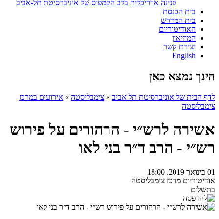
פנינה אדריכלית בלב הקמפוס של אוניברסיטת תל-אביב
בית הכנסת
בית המדרש
האודיטוריום
המוזיאון
יצירת קשר
English
הינך נמצא כאן
לדף הבית של אוניברסיטת תל אביב
»
צימבליסטה
»
אירועים במרכז
צימבליסטה
אשירה לרש״י - הרהורים על פירוש
רש״י - הרב ד״ר בני לאו
01 בינואר 2019, 18:00
אודיטוריום מרכז צימבליסטה
בתשלום