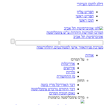
דילוג לתוכן העיקרי
תפריט עליון
תפריט ראשי
תוכן ראשי
המרכז למורשת היהדות
ע"ש צימבליסטה
אוניברסיטת תל אביב
מערכת פניות
אזור אישי לסטודנטים.יות
להרשמה
אודות
על המרכז
אדריכלות
אירועים
גלריות
מן התקשורת
החזון
דבר האדריכל מריו בוטה
דבר התורם נורברט צימבליסטה
נאום חנוכת המרכז
מרכז צימבליסטה בתמונות