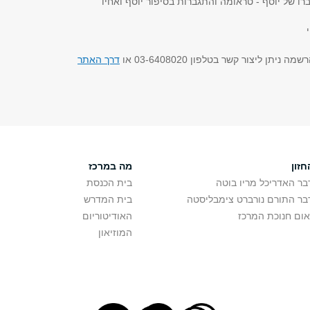
ו של יוסף - טראומה והתגברות בסיפור יוסף ואחיו
יתן ליצור קשר בטלפון 03-6408020 או
דרך האתר
חזון
מה במרכז
בר האדריכל מריו בוטה
בית הכנסת
בר התורם נורברט צימבליסטה
בית המדרש
אום חנוכת המרכז
האודיטוריום
המוזיאון