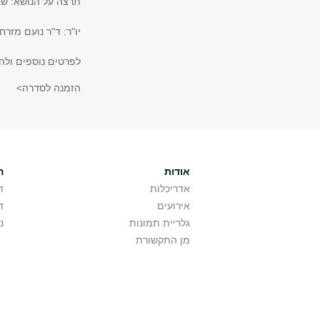
תרצה על הנושא: שבר
יו"ר: ד"ר נועם מזרחי
לפרטים נוספים ולהרשמה נ
הזמנה לסדרה>
אודות
ה
אדריכלות
ד
אירועים
ד
גלריית תמונות
נ
מן התקשורת