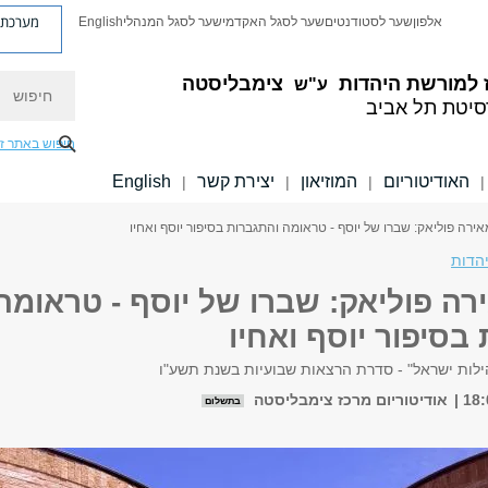
מערכת פ
אלפון
שער לסטודנטים
שער לסגל האקדמי
שער לסגל המנהלי
English
חיפוש
 למורשת היהדות
צימבליסטה
ע"ש
סיטת תל אביב
חיפוש באתר ז
האודיטוריום
המוזיאון
יצירת קשר
English
|
|
|
|
אירה פוליאק: שברו של יוסף - טראומה והתגברות בסיפור יוסף ואחיו
הדות
רה פוליאק: שברו של יוסף - טראומה
בסיפור יוסף ואחיו
הילות ישראל" - סדרת הרצאות שבועיות בשנת תשע"ו
אודיטוריום מרכז צימבליסטה
בתשלום