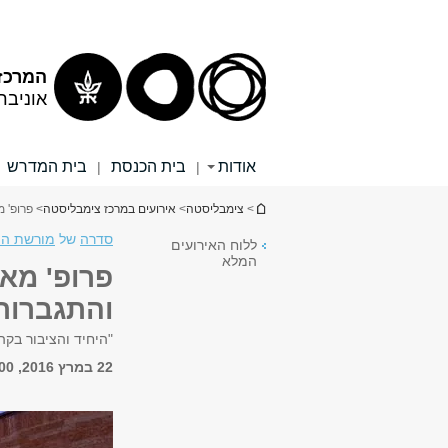
תוכן
תפריט
עליון
ראשי
המרכז
אוניבר
אודות
בית הכנסת
בית המדרש
|
|
הינך נמצא כאן
>
צימבליסטה
>
אירועים במרכז צימבליסטה
> פרופ' מ
סדרה
של
מורשת הי
ללוח האירועים
המלא
פרופ' מאי
והתגברות 
"היחיד והציבור בק
22 במרץ 2016, 18:00