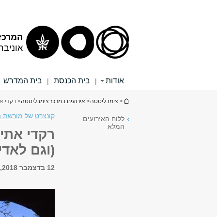
תוכן
תפריט
עליון
ראשי
המרכז
אוניבר
אודות
בית הכנסת
בית המדרש
|
|
הינך נמצא כאן
>
צימבליסטה
>
אירועים במרכז צימבליסטה
> רקדי את
קונצרט
של
מורשת ה
ללוח האירועים
המלא
רקדי אתי 
(וגם לאדינ
12 בדצמבר 2018, 18:30