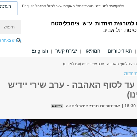
מערכת פ
אלפון
שער לסטודנטים
שער לסגל האקדמי
שער לסגל המנהלי
English
חיפוש
 למורשת היהדות
צימבליסטה
ע"ש
סיטת תל אביב
חיפוש באתר ז
האודיטוריום
המוזיאון
יצירת קשר
English
|
|
|
|
י עד לסוף האהבה - ערב שירי יידיש (וגם לאדינו)
יהדות
עד לסוף האהבה - ערב שירי יידיש
ו)
אודיטוריום מרכז צימבליסטה
בתשלום