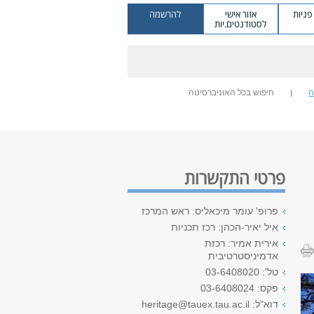
ניות
אזור אישי
להרשמה
לסטודנטים.יות
ה
חיפוש בכל האוניברסיטה
פרטי התקשרות
פרופ' עומר מיכאליס: ראש המרכז
איל יאיר-הכהן: רכז תכניות
אירית אמיר: רכזת
אדמיניסטרטיבית
טל': 03-6408020
פקס: 03-6408024
דוא"ל: heritage@tauex.tau.ac.il