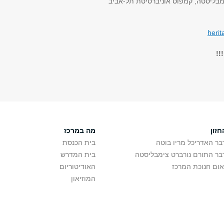
ימבליסטה, קמפוס אוניברסיטת תל-אביב
herit
!!
חזון
מה במרכז
בר האדריכל מריו בוטה
בית הכנסת
בר התורם נורברט צימבליסטה
בית המדרש
אום חנוכת המרכז
האודיטוריום
המוזיאון