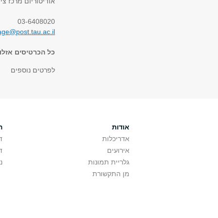
אודיטוריום מרכז צ
03-6408020
age@post.tau.ac.il
כל הכרטיסים אזלו!
לפרטים נוספים
אודות
ה
אדריכלות
ד
אירועים
ד
גלריית תמונות
נ
מן התקשורת