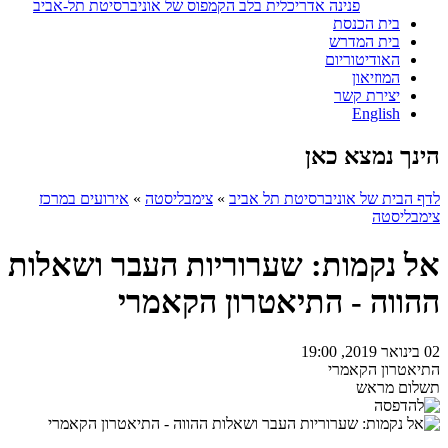
פנינה אדריכלית בלב הקמפוס של אוניברסיטת תל-אביב
בית הכנסת
בית המדרש
האודיטוריום
המוזיאון
יצירת קשר
English
הינך נמצא כאן
לדף הבית של אוניברסיטת תל אביב
»
צימבליסטה
»
אירועים במרכז
צימבליסטה
אל נקמות: שערוריות העבר ושאלות
ההווה - התיאטרון הקאמרי
02 בינואר 2019, 19:00
התיאטרון הקאמרי
תשלום מראש