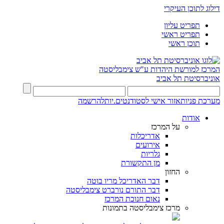
דילוג לתוכן העיקרי
תפריט עליון
תפריט ראשי
תוכן ראשי
המרכז למורשת היהדות
ע"ש צימבליסטה
אוניברסיטת תל אביב
מערכת פניות
אזור אישי לסטודנטים.יות
להרשמה
אודות
על המרכז
אדריכלות
אירועים
גלריות
מן התקשורת
החזון
דבר האדריכל מריו בוטה
דבר התורם נורברט צימבליסטה
נאום חנוכת המרכז
מרכז צימבליסטה בתמונות