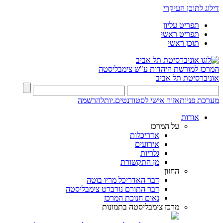
דילוג לתוכן העיקרי
תפריט עליון
תפריט ראשי
תוכן ראשי
המרכז למורשת היהדות
ע"ש צימבליסטה
אוניברסיטת תל אביב
מערכת פניות
אזור אישי לסטודנטים.יות
להרשמה
אודות
על המרכז
אדריכלות
אירועים
גלריות
מן התקשורת
החזון
דבר האדריכל מריו בוטה
דבר התורם נורברט צימבליסטה
נאום חנוכת המרכז
מרכז צימבליסטה בתמונות