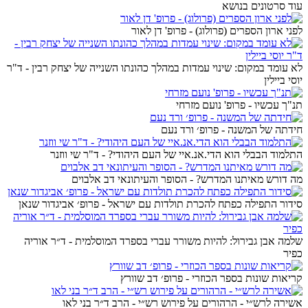
עוד סרטונים בנושא
לפני ארון הספרים (פרולוג) - פרופ' דן לאור
לא עומד במקום: שינוי עמדות במהלך כהונתו השנייה של יצחק רבין - ד"ר
יוסי ביילין
תנ"ך עכשיו - פרופ' נועם מזרחי
חידתה של המשנה - פרופ׳ ורד נעם
התלמוד הבבלי הוא הדי.אנ.איי של העם היהודי? - ד"ר שי ווזנר
מה דורש מאיתנו המדרש? - הסופר והעיתונאי דב אלבוים
סידור התפילה כפתח להכרת תולדות עם ישראל - פרופ׳ אביגדור שנאן
שלמה אבן גבירול: להיות משורר עברי בספרד המוסלמית - ד״ר אוריה
כפיר
קריאות שונות בספר הכוזרי - פרופ׳ דב שוורץ
אשירה לרש״י - הרהורים על פירוש רש״י - הרב ד״ר בני לאו