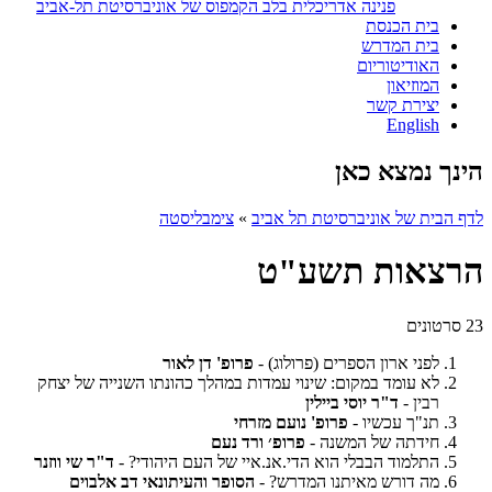
פנינה אדריכלית בלב הקמפוס של אוניברסיטת תל-אביב
בית הכנסת
בית המדרש
האודיטוריום
המוזיאון
יצירת קשר
English
הינך נמצא כאן
לדף הבית של אוניברסיטת תל אביב
»
צימבליסטה
הרצאות תשע"ט
23 סרטונים
לפני ארון הספרים (פרולוג) -
פרופ' דן לאור
לא עומד במקום: שינוי עמדות במהלך כהונתו השנייה של יצחק
רבין -
ד"ר יוסי ביילין
תנ"ך עכשיו -
פרופ' נועם מזרחי
חידתה של המשנה -
פרופ׳ ורד נעם
התלמוד הבבלי הוא הדי.אנ.איי של העם היהודי? -
ד"ר שי ווזנר
מה דורש מאיתנו המדרש? -
הסופר והעיתונאי דב אלבוים