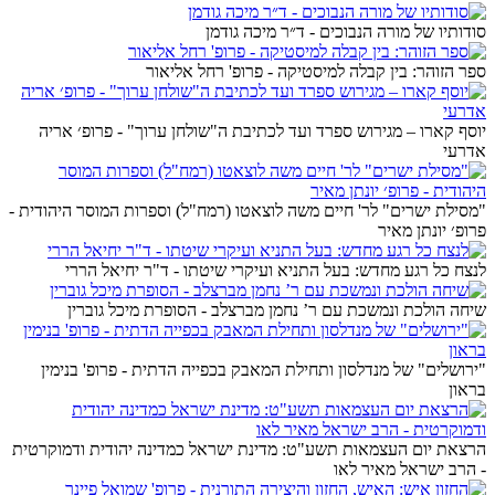
סודותיו של מורה הנבוכים - ד״ר מיכה גודמן
ספר הזוהר: בין קבלה למיסטיקה - פרופ' רחל אליאור
יוסף קארו – מגירוש ספרד ועד לכתיבת ה"שולחן ערוך" - פרופ׳ אריה
אדרעי
"מסילת ישרים" לר' חיים משה לוצאטו (רמח"ל) וספרות המוסר היהודית -
פרופ׳ יונתן מאיר
לנצח כל רגע מחדש: בעל התניא ועיקרי שיטתו - ד"ר יחיאל הררי
שיחה הולכת ונמשכת עם ר’ נחמן מברצלב - הסופרת מיכל גוברין
"ירושלים" של מנדלסון ותחילת המאבק בכפייה הדתית - פרופ' בנימין
בראון
הרצאת יום העצמאות תשע"ט: מדינת ישראל כמדינה יהודית ודמוקרטית
- הרב ישראל מאיר לאו