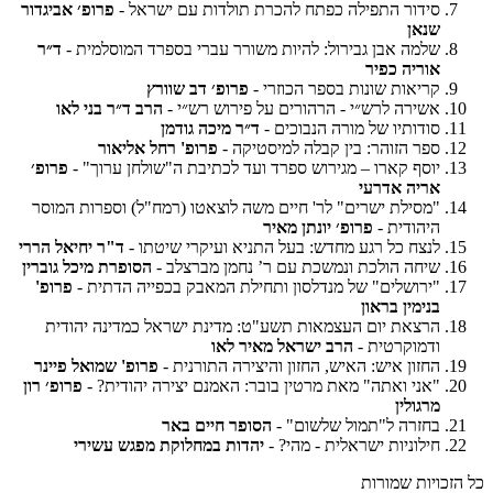
סידור התפילה כפתח להכרת תולדות עם ישראל -
פרופ׳ אביגדור
שנאן
שלמה אבן גבירול: להיות משורר עברי בספרד המוסלמית -
ד״ר
אוריה כפיר
קריאות שונות בספר הכוזרי -
פרופ׳ דב שוורץ
אשירה לרש״י - הרהורים על פירוש רש״י -
הרב ד״ר בני לאו
סודותיו של מורה הנבוכים -
ד״ר מיכה גודמן
ספר הזוהר: בין קבלה למיסטיקה -
פרופ' רחל אליאור
יוסף קארו – מגירוש ספרד ועד לכתיבת ה"שולחן ערוך" -
פרופ׳
אריה אדרעי
"מסילת ישרים" לר' חיים משה לוצאטו (רמח"ל) וספרות המוסר
היהודית -
פרופ׳ יונתן מאיר
לנצח כל רגע מחדש: בעל התניא ועיקרי שיטתו -
ד"ר יחיאל הררי
שיחה הולכת ונמשכת עם ר’ נחמן מברצלב -
הסופרת מיכל גוברין
"ירושלים" של מנדלסון ותחילת המאבק בכפייה הדתית -
פרופ'
בנימין בראון
הרצאת יום העצמאות תשע"ט: מדינת ישראל כמדינה יהודית
ודמוקרטית -
הרב ישראל מאיר לאו
החזון איש: האיש, החזון והיצירה התורנית -
פרופ' שמואל פיינר
"אני ואתה" מאת מרטין בובר: האמנם יצירה יהודית? -
פרופ׳ רון
מרגולין
בחזרה ל"תמול שלשום" -
הסופר חיים באר
חילוניות ישראלית - מהי? -
יהדות במחלוקת מפגש עשירי
כל הזכויות שמורות