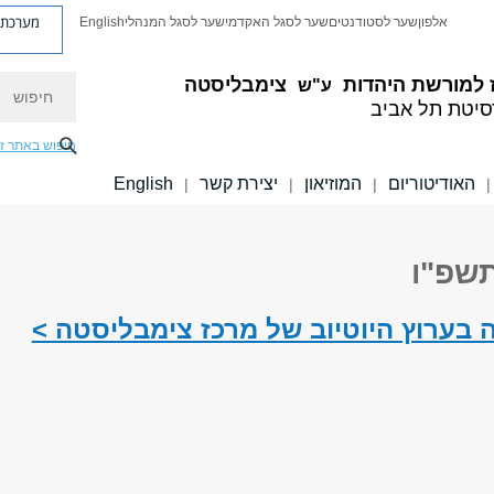
מערכת פ
אלפון
שער לסטודנטים
שער לסגל האקדמי
שער לסגל המנהלי
English
חיפוש
 למורשת היהדות
צימבליסטה
ע"ש
סיטת תל אביב
חיפוש באתר ז
האודיטוריום
המוזיאון
יצירת קשר
English
|
|
|
|
שפ"ו
 בערוץ היוטיוב של מרכז צימבליסטה >