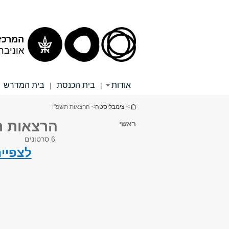
תוכן
תפריט
עליון
ראשי
המרכז
אוניבר
אודות
בית הכנסת
בית המדרש
|
|
הינך נמצא כאן
>
צימבליסטה
> הרצאות תשפ"ו
הרצאות ת
ראשי
6 סרטונים
לצפייה