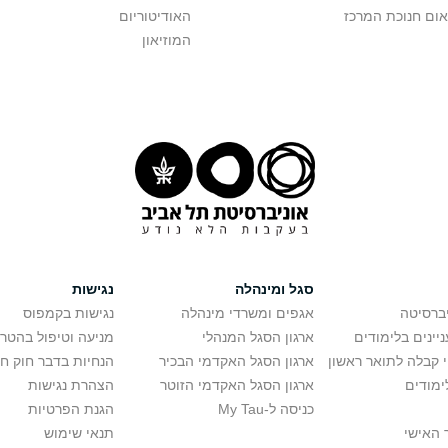
אום חנוכת המרכז
האודיטוריום
המוזיאון
סגל ומינהלה
נגישות
יברסיטה
אגפים ומשרדי מינהלה
נגישות בקמפוס
יינים בלימודים
ארגון הסגל המנהלי
מניעה וטיפול בהטר
י קבלה לתואר ראשון
ארגון הסגל האקדמי הבכיר
הנחיות בדבר חוק ח
ימודים
ארגון הסגל האקדמי הזוטר
הצהרת נגישות
כניסה ל-My Tau
הגנת הפרטיות
 האישי
תנאי שימוש