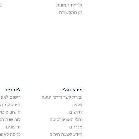
גלריית תמונות
נ
מן התקשורת
מידע כללי
לימודים
יצירת קשר ודרכי הגעה
רישום לאונ
אלפון
מידע למתענ
דרושים
חישוב סיכוי
נהלי האוניברסיטה
לוח שנת הל
מכרזים
ידיעונים
מידע לשעת חירום
כניסה לאזור