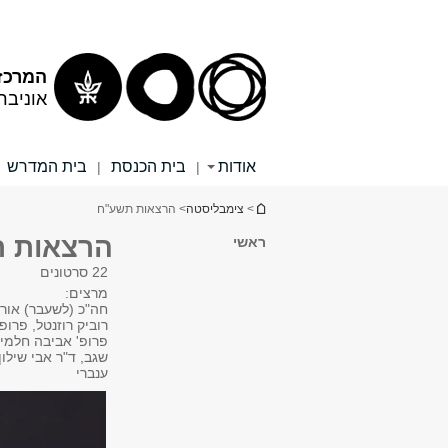
תוכן
תפריט
עליון
ראשי
המרכז
אוניבר
אודות
בית הכנסת
בית המדרש
|
|
הינך נמצא כאן
>
צימבליסטה
> הרצאות תשע"ח
הרצאות 
ראשי
22 סרטונים
מרצים:
חה"כ (לשעבר) אורי 
רוביק רוזנטל, פרופ'
פרופ' אביבה חלמיש
שגב, ד"ר אבי שילון
ענברי