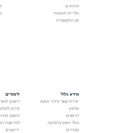
אירועים
ד
גלריית תמונות
נ
מן התקשורת
מידע כללי
לימודים
יצירת קשר ודרכי הגעה
רישום לאונ
אלפון
מידע למתענ
דרושים
חישוב סיכוי
נהלי האוניברסיטה
לוח שנת הל
מכרזים
ידיעונים