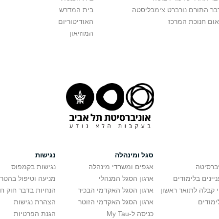
בר התורם נורברט צימבליסטה
בית המדרש
אום חנוכת המרכז
האודיטוריום
המוזיאון
סגל ומינהלה
נגישות
יברסיטה
אגפים ומשרדי מינהלה
נגישות בקמפוס
יינים בלימודים
ארגון הסגל המנהלי
מניעה וטיפול בהטר
י קבלה לתואר ראשון
ארגון הסגל האקדמי הבכיר
הנחיות בדבר חוק ח
ימודים
ארגון הסגל האקדמי הזוטר
הצהרת נגישות
כניסה ל-My Tau
הגנת הפרטיות