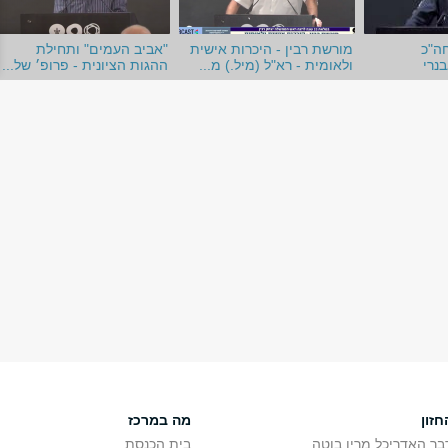
ה"כ
מורשת רבין - היכרות אישית
"אביב העמים" ותחילת
נרי
ולאומית - רא"ל (מיל.) מ...
ההגות הציונית - פרופ׳ של...
חזון
מה במרכז
בר האדריכל מריו בוטה
בית הכנסת