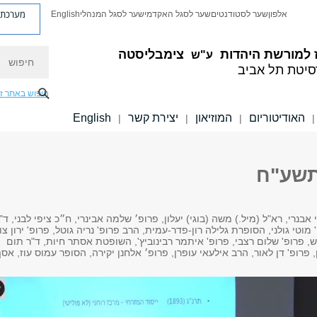
מערכת פ
אלפון
שער לסטודנטים
שער לסגל האקדמי
שער לסגל המנהלי
English
חיפוש
 למורשת היהדות
צימבליסטה
ע"ש
סיטת תל אביב
חיפוש באתר ז
האודיטוריום
המוזיאון
יצירת קשר
English
|
|
|
|
תשע"ח
אבנרי, רא"ל (מיל.) משה (בוגי) יעלון, פרופ׳ שלמה אבינרי, ח״כ ציפי לבני, ד"
 מוטי גולני, הסופרת גלילה רון-פדר-עמית, הרב פרופ' נריה גוטל, פרופ' ירון צור
, פרופ' שלום רצבי, פרופ' איתמר רבינוביץ', השופטת אסתר חיות, ד"ר תום
, פרופ' דן לאור, הרב אילעאי עופרן, פרופ׳ אלחנן יקירה, הסופר עמוס עוז, אס