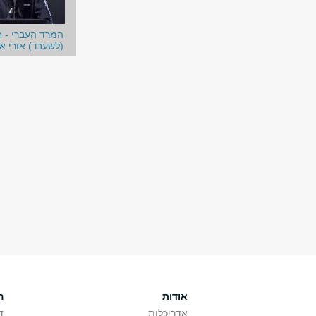
המרד העברי - ח
(לשעבר) אורי אב
אודות
ה
אדריכלות
ד