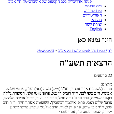
פנינה אדריכלית בלב הקמפוס של אוניברסיטת תל-אביב
בית הכנסת
בית המדרש
האודיטוריום
המוזיאון
יצירת קשר
English
הינך נמצא כאן
לדף הבית של אוניברסיטת תל אביב
»
צימבליסטה
הרצאות תשע"ח
22 סרטונים
מרצים:
חה"כ (לשעבר) אורי אבנרי, רא"ל (מיל.) משה (בוגי) יעלון, פרופ׳ שלמה
אבינרי, ח״כ ציפי לבני, ד"ר רוביק רוזנטל, פרופ' מוטי גולני, הסופרת גלילה
רון-פדר-עמית, הרב פרופ' נריה גוטל, פרופ' ירון צור, פרופ' אביבה חלמיש,
פרופ' שלום רצבי, פרופ' איתמר רבינוביץ', השופטת אסתר חיות, ד"ר תום
שגב, ד"ר אבי שילון, פרופ' דן לאור, הרב אילעאי עופרן, פרופ׳ אלחנן
יקירה, הסופר עמוס עוז, אסף ענברי