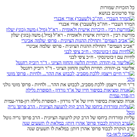
כל הזכויות שמורות
עוד סרטונים בנושא
המרד העברי - חה"כ (לשעבר) אורי אבנרי
מורשת רבין - היכרות אישית ולאומית - רא"ל (מיל.) משה (בוגי) יעלון
"אביב העמים" ותחילת ההגות הציונית - פרופ׳ שלמה אבינרי
לחיות עם ז׳בוטינסקי - ח״כ ציפי לבני
אליעזר בן-יהודה: תחיית הלשון והחזון הציוני - ד"ר רוביק רוזנטל
ד"ר חיים וייצמן: ללכת מסביב, לכבוש את ההר... ולחיות - פרופ' מוטי גולני
אגדה ומציאות בסיפור חייו של א"ד גורדון - הסופרת גלילה רון-פדר-עמית
עליות ומורדות ביחסו של הרב קוק לתנועה הציונית - הרב פרופ' נריה גוטל
ערב הוקרה לכבוד פרופ' אהרן דותן: במלאת לו תשעים שנה