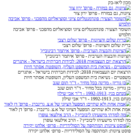
מכון ליאו-בק
ציונות, גם במזרח - פרופ' ירון צור
השומר הצעיר: פונדמנטליזם ציוני וסוציאליזם מהפכני - פרופ' אביבה
חלמיש
ברית שלום והציונות - פרופ' שלום רצבי
הציונות והבעיה הערבית - פרופ' איתמר רבינוביץ'
הרצאת יום העצמאות 2018: לכידות חברתית בישראל - אתגרים
משפטיים - נשיאת בית המשפט העליון, השופטת אסתר חיות
בן גוריון - מדינה בכל מחיר - ד"ר תום שגב
מנחם בגין, 1992-1913 - ד"ר אבי שילון
אמת אחת ולא שתיים: המפעל הציוני של א.צ. גרינברג - פרופ' דן לאור
מה למדתי מישעיהו ליבוביץ׳? - הרב אילעאי עופרן
פוסט ציונות: המתקפה על הסולידריות - פרופ׳ אלחנן יקירה