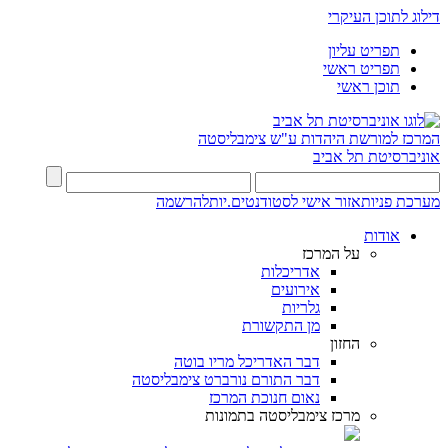
דילוג לתוכן העיקרי
תפריט עליון
תפריט ראשי
תוכן ראשי
המרכז למורשת היהדות
ע"ש צימבליסטה
אוניברסיטת תל אביב
מערכת פניות
אזור אישי לסטודנטים.יות
להרשמה
אודות
על המרכז
אדריכלות
אירועים
גלריות
מן התקשורת
החזון
דבר האדריכל מריו בוטה
דבר התורם נורברט צימבליסטה
נאום חנוכת המרכז
מרכז צימבליסטה בתמונות