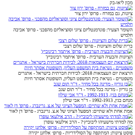
מכון ליאו-בק
ציונות, גם במזרח - פרופ' ירון צור
השומר הצעיר: פונדמנטליזם ציוני וסוציאליזם מהפכני - פרופ' אביבה
חלמיש
ברית שלום והציונות - פרופ' שלום רצבי
הציונות והבעיה הערבית - פרופ' איתמר רבינוביץ'
הרצאת יום העצמאות 2018: לכידות חברתית בישראל - אתגרים
משפטיים - נשיאת בית המשפט העליון, השופטת אסתר חיות
בן גוריון - מדינה בכל מחיר - ד"ר תום שגב
מנחם בגין, 1992-1913 - ד"ר אבי שילון
אמת אחת ולא שתיים: המפעל הציוני של א.צ. גרינברג - פרופ' דן לאור
מה למדתי מישעיהו ליבוביץ׳? - הרב אילעאי עופרן
פוסט ציונות: המתקפה על הסולידריות - פרופ׳ אלחנן יקירה