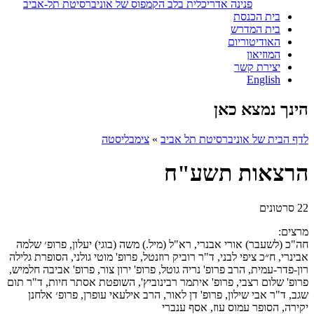
פנינה אדריכלית בלב הקמפוס של אוניברסיטת תל-אביב
בית הכנסת
בית המדרש
האודיטוריום
המוזיאון
יצירת קשר
English
הינך נמצא כאן
לדף הבית של אוניברסיטת תל אביב
»
צימבליסטה
הרצאות תשע"ח
22 סרטונים
מרצים:
חה"כ (לשעבר) אורי אבנרי, רא"ל (מיל.) משה (בוגי) יעלון, פרופ׳ שלמה
אבינרי, ח״כ ציפי לבני, ד"ר רוביק רוזנטל, פרופ' מוטי גולני, הסופרת גלילה
רון-פדר-עמית, הרב פרופ' נריה גוטל, פרופ' ירון צור, פרופ' אביבה חלמיש,
פרופ' שלום רצבי, פרופ' איתמר רבינוביץ', השופטת אסתר חיות, ד"ר תום
שגב, ד"ר אבי שילון, פרופ' דן לאור, הרב אילעאי עופרן, פרופ׳ אלחנן
יקירה, הסופר עמוס עוז, אסף ענברי