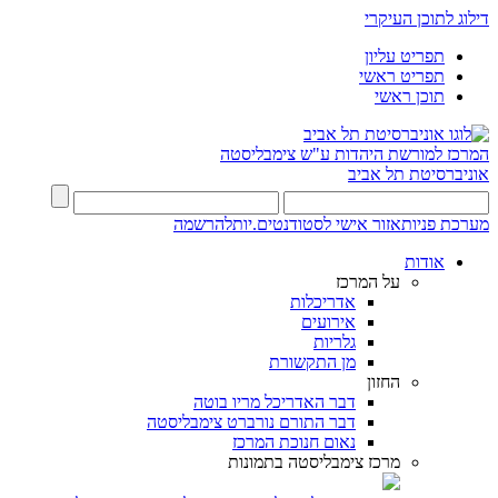
דילוג לתוכן העיקרי
תפריט עליון
תפריט ראשי
תוכן ראשי
המרכז למורשת היהדות
ע"ש צימבליסטה
אוניברסיטת תל אביב
מערכת פניות
אזור אישי לסטודנטים.יות
להרשמה
אודות
על המרכז
אדריכלות
אירועים
גלריות
מן התקשורת
החזון
דבר האדריכל מריו בוטה
דבר התורם נורברט צימבליסטה
נאום חנוכת המרכז
מרכז צימבליסטה בתמונות