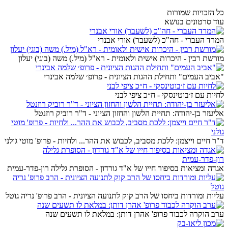
כל הזכויות שמורות
עוד סרטונים בנושא
המרד העברי - חה"כ (לשעבר) אורי אבנרי
מורשת רבין - היכרות אישית ולאומית - רא"ל (מיל.) משה (בוגי) יעלון
"אביב העמים" ותחילת ההגות הציונית - פרופ׳ שלמה אבינרי
לחיות עם ז׳בוטינסקי - ח״כ ציפי לבני
אליעזר בן-יהודה: תחיית הלשון והחזון הציוני - ד"ר רוביק רוזנטל
ד"ר חיים וייצמן: ללכת מסביב, לכבוש את ההר... ולחיות - פרופ' מוטי גולני
אגדה ומציאות בסיפור חייו של א"ד גורדון - הסופרת גלילה רון-פדר-עמית
עליות ומורדות ביחסו של הרב קוק לתנועה הציונית - הרב פרופ' נריה גוטל
ערב הוקרה לכבוד פרופ' אהרן דותן: במלאת לו תשעים שנה